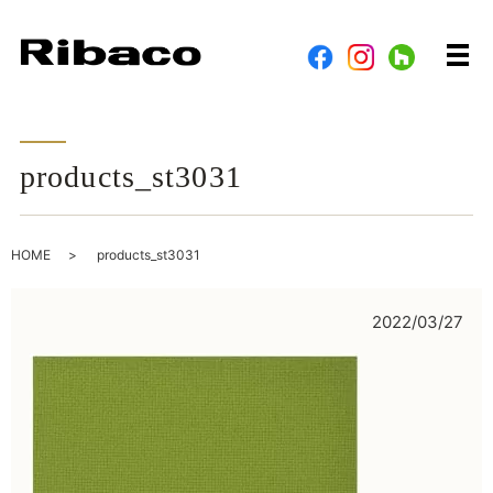
メ
products_st3031
HOME
products_st3031
2022/03/27