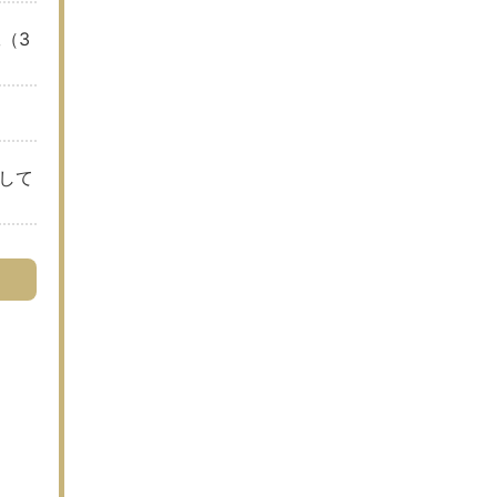
（3
して