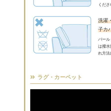
くださ
洗濯
子カ
パール
は撥水
れ方法
ラグ・カーペット