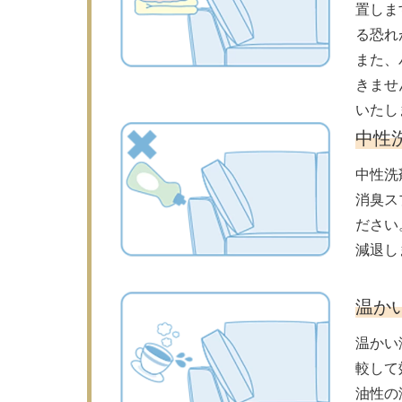
置しま
る恐れ
また、
きませ
いたし
中性
中性洗
消臭ス
ださい
減退し
温か
温かい
較して
油性の