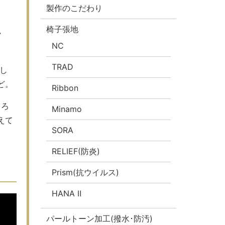
製作のこだわり
椅子張地
ー
NC
TRAD
し
ど。
Ribbon
ちろ
Minamo
えて
SORA
RELIEF(防炎)
Prism(抗ウイルス)
HANA Ⅱ
パールトーン加工(撥水･防汚)