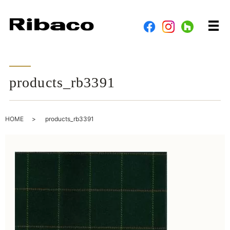
メ
products_rb3391
HOME
products_rb3391