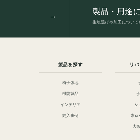
製品・用途
生地選びや加工について
製品を探す
リバ
椅子張地
機能製品
インテリア
シ
納入事例
東京
大