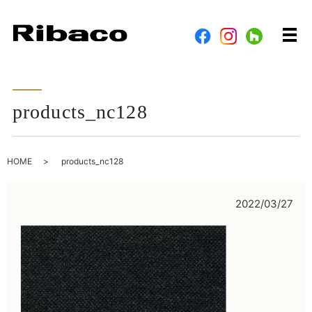
メ
products_nc128
HOME
products_nc128
2022/03/27