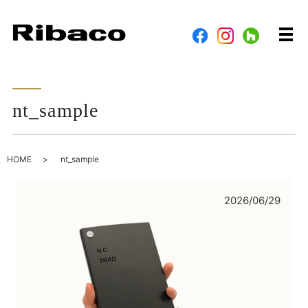
メ
nt_sample
HOME
nt_sample
2026/06/29