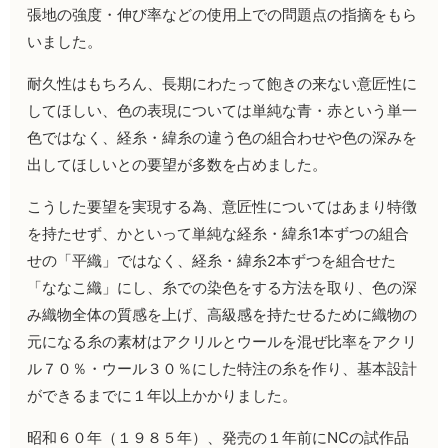
張地の強度・伸び率などの使用上での問題点の指摘をもら
いました。
耐久性はもちろん、長期にわたって飽きの来ない意匠性に
してほしい、色の表現については単純な青・赤という単一
色ではなく、経糸・緯糸の違う色の組合わせや色の深みを
出してほしいとの要望が多数を占めました。
こうした要望を実現する為、意匠性についてはあまり特徴
を持たせず、かといって単純な経糸・緯糸
1
本ずつの組合
せの「平織」ではなく、経糸・緯糸
2
本ずつを組合せた
「ななこ織」にし、糸での染色をする方法を取り、色の深
み織物全体の質感を上げ、高級感を持たせるために織物の
元になる糸の素材はアクリルとウールを混ぜ比率をアクリ
ル７０％・ウール３０％にした特注の糸を作り、基本設計
ができるまでに１年以上かかりました。
昭和６０年（１９８５年）、発売の１年前に
NC
の試作品