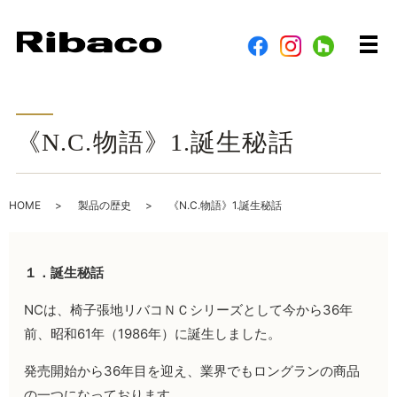
メ
《N.C.物語》1.誕生秘話
HOME
製品の歴史
《N.C.物語》1.誕生秘話
１．誕生秘話
NCは、椅子張地リバコＮＣシリーズとして今から
36
年
前、昭和
61
年（
1986
年）に誕生しました。
発売開始から
36
年目を迎え、業界でもロングランの商品
の一つになっております。