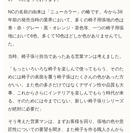
NC
の名前の由来は「ニューカラー」の略です。今から
36
年前の発売当時の業界において、多くの椅子用張地の色は
青・赤・グレー・黒・オレンジ・茶色等、一つの椅子用張
地において
6
色、多くて
10
色ほどしか色がありませんでし
た。
当時、椅子張り担当であったある営業マンは考えました。
「もっといろいろな椅子を楽しんで使ってもらう、そのた
めには椅子の表面を覆う椅子張はたくさんの色があった方
がいい。また色の多さだけではなくデザイン性や品質も大
事、これからさらにインテリアを楽しんでもらう時代が来
る。そのためには今までにない、新しい椅子張りシリーズ
が絶対に必要だ」
そう考えた営業マンは、まずお客様を回り、張地の色や意
匠性についての要望を聞き、また椅子を作る職人さんから