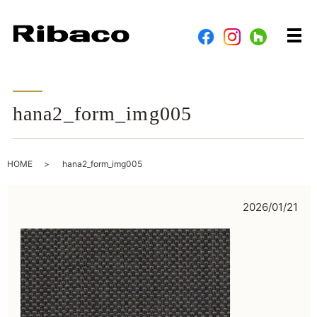
メ
hana2_form_img005
HOME
hana2_form_img005
2026/01/21