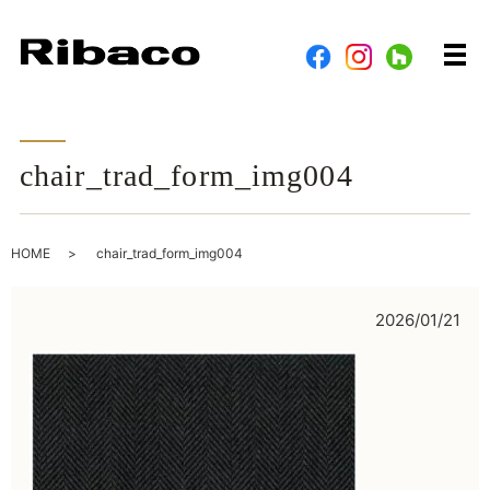
メ
chair_trad_form_img004
HOME
chair_trad_form_img004
2026/01/21