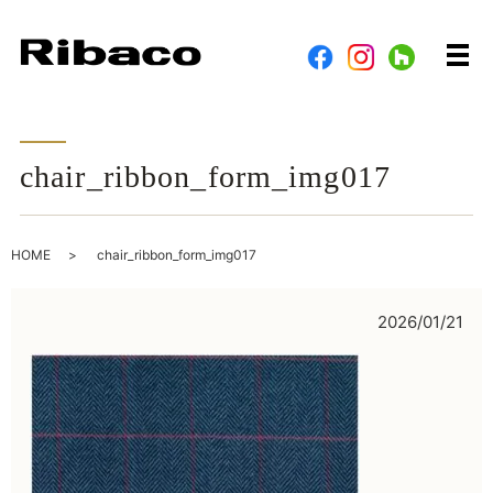
メ
chair_ribbon_form_img017
HOME
chair_ribbon_form_img017
2026/01/21