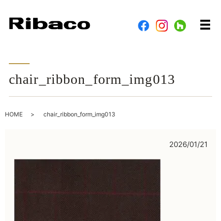
メ
chair_ribbon_form_img013
HOME
chair_ribbon_form_img013
2026/01/21