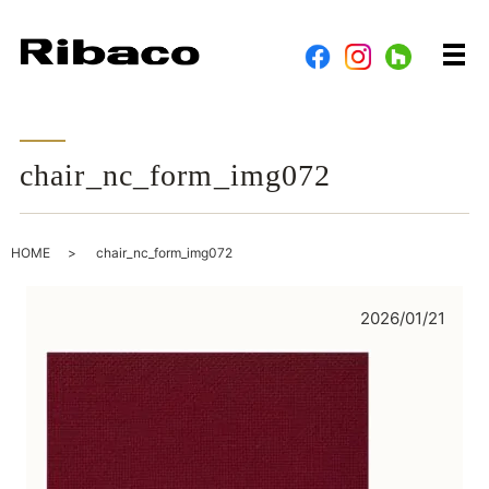
メ
chair_nc_form_img072
HOME
chair_nc_form_img072
2026/01/21