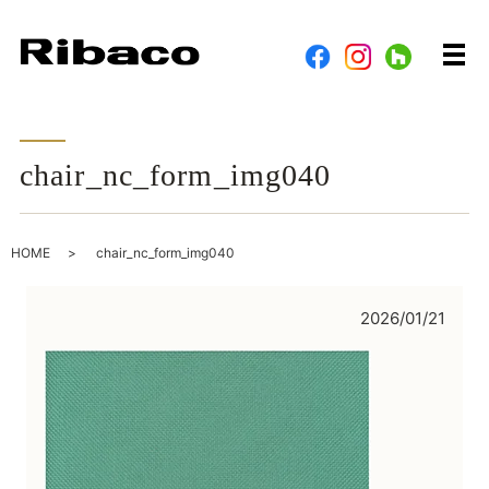
メ
chair_nc_form_img040
HOME
chair_nc_form_img040
2026/01/21