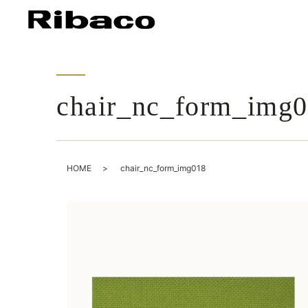
chair_nc_form_img
HOME
chair_nc_form_img018