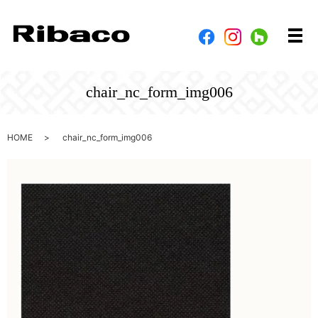
メ
chair_nc_form_img006
HOME
chair_nc_form_img006