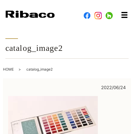
メ
catalog_image2
HOME
catalog_image2
2022/06/24