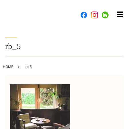
メ
rb_5
HOME
rb_5