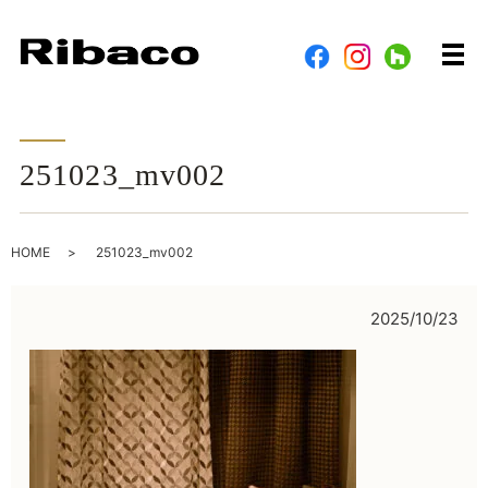
メ
251023_mv002
HOME
251023_mv002
2025/10/23